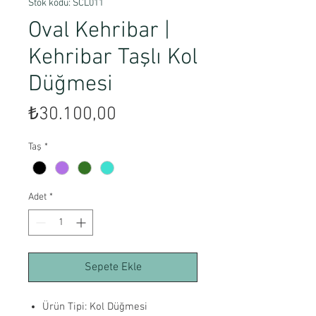
Stok kodu: SCL011
Oval Kehribar |
Kehribar Taşlı Kol
Düğmesi
Fiyat
₺30.100,00
Taş
*
Adet
*
Sepete Ekle
Ürün Tipi: Kol Düğmesi