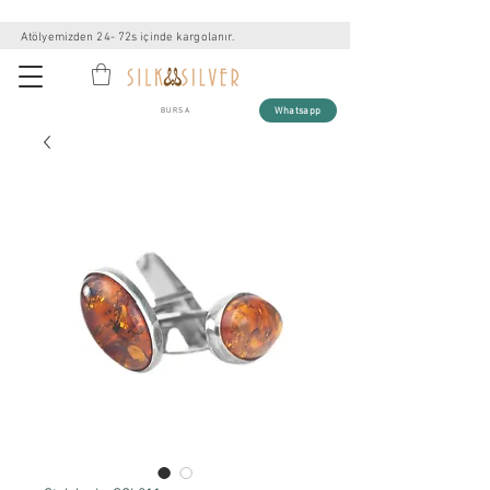
Atölyemizden 24- 72s içinde kargolanır.
Whatsapp
BURSA