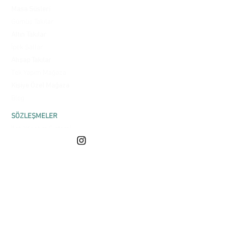
Masa Süsleri
Gümüş Takılar
Altın Takılar
İpek Şallar
Ahşap Takılar
Tek Yapım Mağaza
Kişiye Özel Mağaza
Blog
SÖZLEŞMELER
İleti Yönetim Sistemi
Kişisel Verilerin
Korunması
Satış Sözleşmesi
Gizlilik ve Güvenlik
Üyelik Sözleşmesi
Mesafeli Satış
Sözleşmesi