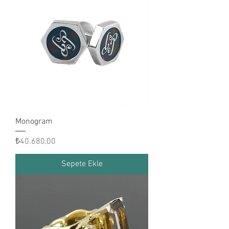
Monogram
Fiyat
₺40.680,00
Sepete Ekle