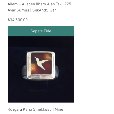
Ailem – Aileden İlham Alan Takı, 925
Ayar Gümüş | SilkAndSilver
Fiyat
₺34.500,00
Sepete Ekle
Rüzgâra Karşı Sinekkuşu | Mine