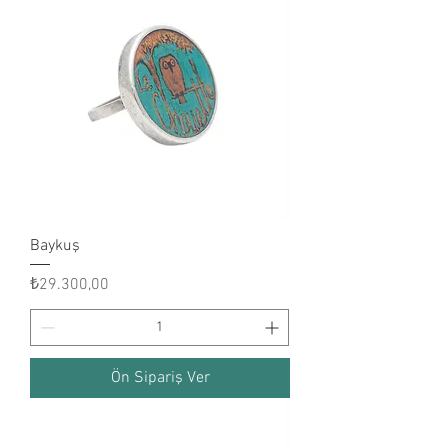
Baykuş
Fiyat
₺29.300,00
Ön Sipariş Ver