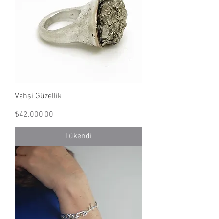
Vahşi Güzellik
Fiyat
₺42.000,00
Tükendi