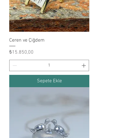
Ceren ve Çiğdem
Fiyat
₺15.850,00
Sepete Ekle