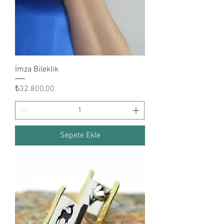
İmza Bileklik
Fiyat
₺32.800,00
Sepete Ekle