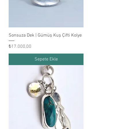
Sonsuza Dek | Gümüş Kuş Çifti Kolye
Fiyat
₺17.000,00
Sepete Ekle