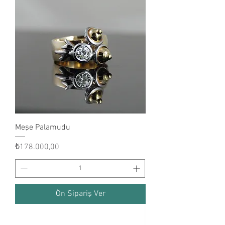
Meşe Palamudu
Fiyat
₺178.000,00
Ön Sipariş Ver