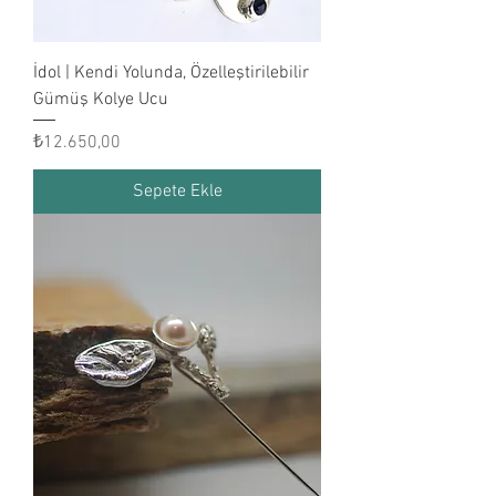
İdol | Kendi Yolunda, Özelleştirilebilir
Gümüş Kolye Ucu
Fiyat
₺12.650,00
Sepete Ekle