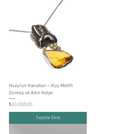
Huzurun Kanatları – Kuş Motifli
Gümüş ve Altın Kolye
Fiyat
₺33.000,00
Sepete Ekle