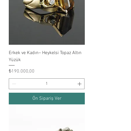
Erkek ve Kadın– Heykelsi Topaz Altın
Yüzük
Fiyat
₺190.000,00
Ön Sipariş Ver