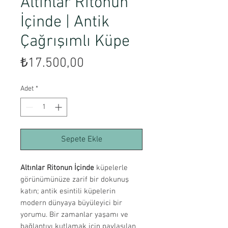
Altınlar Ritonun
İçinde | Antik
Çağrışımlı Küpe
Fiyat
₺17.500,00
Adet
*
Sepete Ekle
Altınlar Ritonun İçinde
küpelerle
görünümünüze zarif bir dokunuş
katın; antik esintili küpelerin
modern dünyaya büyüleyici bir
yorumu. Bir zamanlar yaşamı ve
bağlantıyı kutlamak için paylaşılan