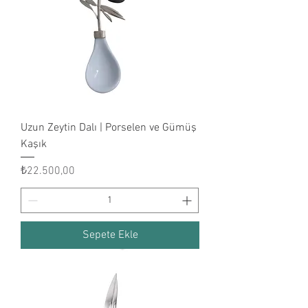
Uzun Zeytin Dalı | Porselen ve Gümüş
Kaşık
Fiyat
₺22.500,00
Sepete Ekle