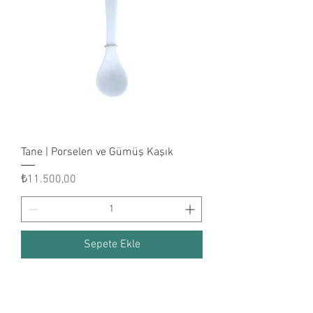
Tane | Porselen ve Gümüş Kaşık
Fiyat
₺11.500,00
Sepete Ekle