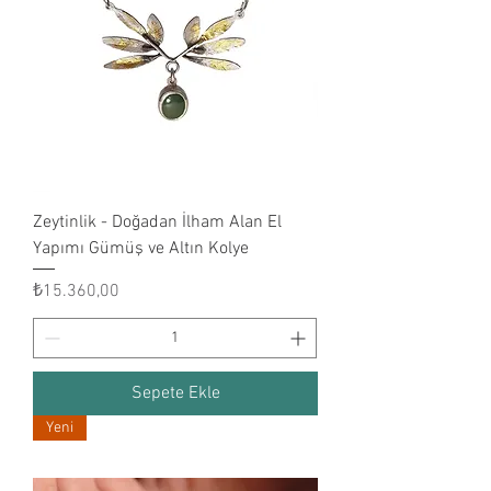
Zeytinlik - Doğadan İlham Alan El
Yapımı Gümüş ve Altın Kolye
Fiyat
₺15.360,00
Sepete Ekle
Yeni