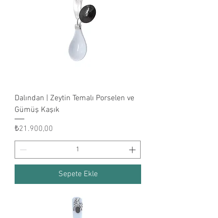
Dalından | Zeytin Temalı Porselen ve
Gümüş Kaşık
Fiyat
₺21.900,00
Sepete Ekle