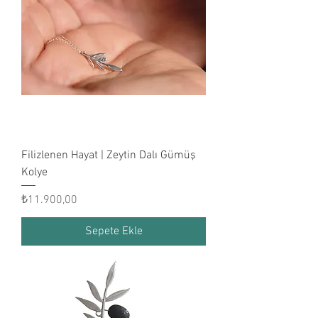
Filizlenen Hayat | Zeytin Dalı Gümüş
Kolye
Fiyat
₺11.900,00
Sepete Ekle