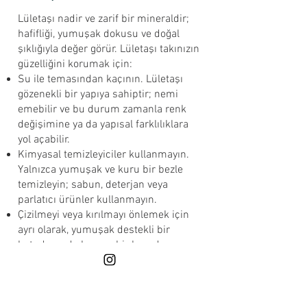
Lületaşı nadir ve zarif bir mineraldir;
hafifliği, yumuşak dokusu ve doğal
şıklığıyla değer görür. Lületaşı takınızın
güzelliğini korumak için:
Su ile temasından kaçının. Lületaşı
gözenekli bir yapıya sahiptir; nemi
emebilir ve bu durum zamanla renk
değişimine ya da yapısal farklılıklara
yol açabilir.
Kimyasal temizleyiciler kullanmayın.
Yalnızca yumuşak ve kuru bir bezle
temizleyin; sabun, deterjan veya
parlatıcı ürünler kullanmayın.
Çizilmeyi veya kırılmayı önlemek için
ayrı olarak, yumuşak destekli bir
kutuda ya da kumaş bir kesede
saklayın.
Yüksek ısıdan ve doğrudan güneş
ışığından uzak tutun. Aşırı sıcaklıklar
çatlamaya veya solmaya neden olabilir.