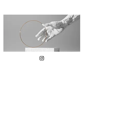
Hediyelerinizi Kişiselleştirin
GÜVENLİ ÖDEME
İADE
BURSA