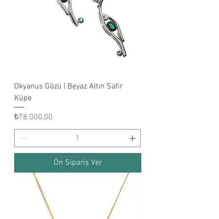
Okyanus Gözü | Beyaz Altın Safir
Küpe
Fiyat
₺78.000,00
Ön Sipariş Ver