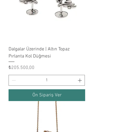
Dalgalar Üzerinde | Altın Topaz
Pırlanta Kol Düğmesi
Fiyat
₺205.500,00
Ön Sipariş Ver