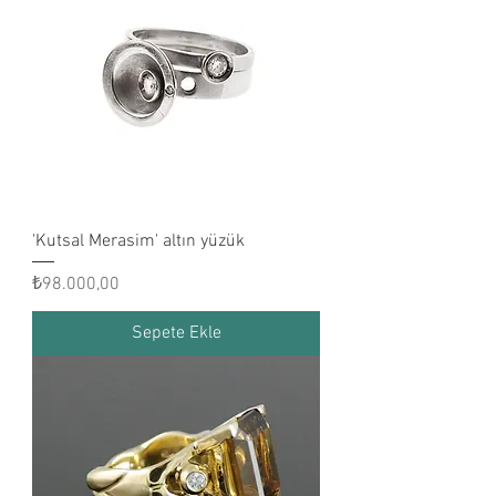
'Kutsal Merasim' altın yüzük
Fiyat
₺98.000,00
Sepete Ekle