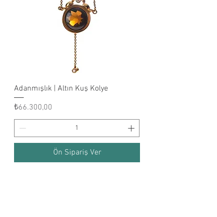
Adanmışlık | Altın Kuş Kolye
Fiyat
₺66.300,00
Ön Sipariş Ver
"Altın, Zamanın
Ötesinde Işıldar!"
...