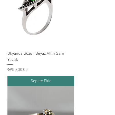
Okyanus Gözü | Beyaz Altın Safir
Yüzük
Fiyat
₺95.800,00
Sepete Ekle