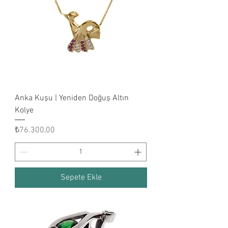
Anka Kuşu | Yeniden Doğuş Altın
Kolye
Fiyat
₺76.300,00
Sepete Ekle