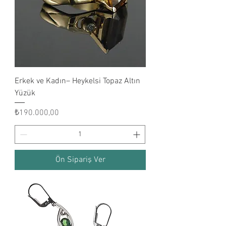
Erkek ve Kadın– Heykelsi Topaz Altın
Yüzük
Fiyat
₺190.000,00
Ön Sipariş Ver