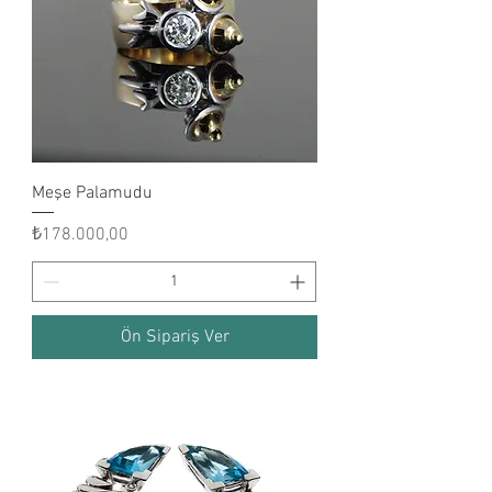
Meşe Palamudu
Fiyat
₺178.000,00
Ön Sipariş Ver