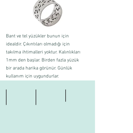
Bant ve tel yüzükler bunun için
idealdir. Çıkıntıları olmadığı için
takılma ihtimalleri yoktur. Kalınlıkları
1mm den başlar. Birden fazla yüzük
bir arada harika görünür. Günlük
kullanım için uygundurlar.
İç içe Geçmiş Yaşam
Çocuklu Anne Babalar
Kendine Özen Gösterenler
Çok
Bebeklerin
Temiz,
sayıda
çok
şık,