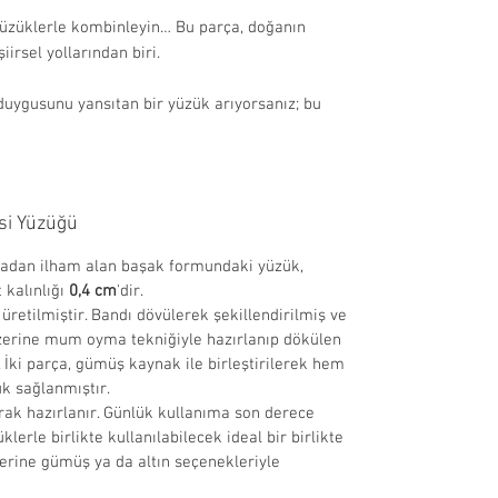
ı yüzüklerle kombinleyin… Bu parça, doğanın
irsel yollarından biri.
 duygusunu yansıtan bir yüzük arıyorsanız; bu
si Yüzüğü
ğadan ilham alan başak formundaki yüzük,
 kalınlığı
0,4 cm
'dir.
etilmiştir. Bandı dövülerek şekillendirilmiş ve
Üzerine mum oyma tekniğiyle hazırlanıp dökülen
. İki parça, gümüş kaynak ile birleştirilerek hem
k sağlanmıştır.
arak hazırlanır. Günlük kullanıma son derece
erle birlikte kullanılabilecek ideal bir birlikte
zerine gümüş ya da altın seçenekleriyle