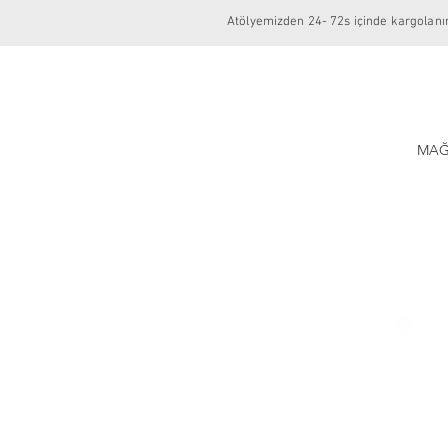
Atölyemizden 24- 72s içinde kargolanır
MAĞ