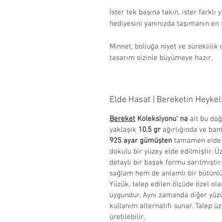
İster tek başına takın, ister farkl
hediyesini yanınızda taşımanın en şi
Minnet, bolluğa niyet ve süreklilik
tasarım sizinle büyümeye hazır.
Elde Hasat | Bereketin Heykel
Bereket
Koleksiyonu' na
ait bu do
yaklaşık
10,5 gr
ağırlığında ve bant
925 ayar gümüşten
tamamen elde ür
dokulu bir yüzey elde edilmiştir. 
detaylı bir başak formu sarılmıştır
sağlam hem de anlamlı bir bütünlü
Yüzük, talep edilen ölçüde özel ol
uygundur. Aynı zamanda diğer yüzükl
kullanım alternatifi sunar. Talep ü
üretilebilir.