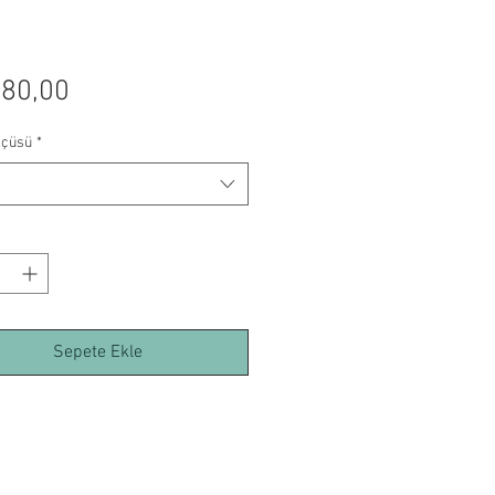
Fiyat
780,00
lçüsü
*
Sepete Ekle