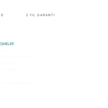
GO
2 YIL GARANTİ
EŞMELER
 Yönetim Sistemi
el Verilerin Korunması
 Sözleşmesi
ik ve Güvenlik
k Sözleşmesi
eli Satış Sözleşmesi