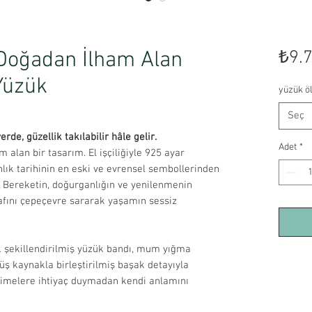
 Doğadan İlham Alan
₺9.
Yüzük
yüzük ö
Seç
de, güzellik takılabilir hâle gelir.
Adet
*
 alan bir tasarım. El işçiliğiyle 925 ayar
lık tarihinin en eski ve evrensel sembollerinden
r. Bereketin, doğurganlığın ve yenilenmenin
afını çepeçevre sararak yaşamın sessiz
 şekillendirilmiş yüzük bandı, mum yığma
ş kaynakla birleştirilmiş başak detayıyla
limelere ihtiyaç duymadan kendi anlamını