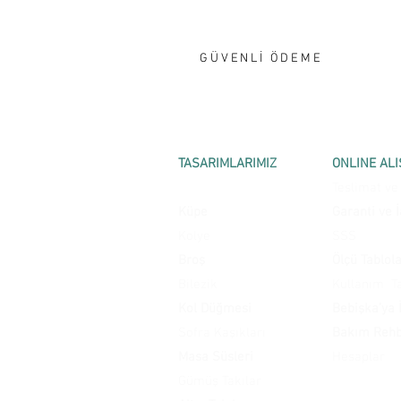
GÜVENLİ ÖDEME
TASARIMLARIMIZ
ONLINE ALI
Yüzük
Teslimat ve
Küpe
Garanti ve 
Kolye
SSS
Broş
Ölçü Tablola
Bilezik
Kullanım Ta
Kol Düğmesi
Bebişka’ya 
Sofra Kaşıkları
Bakım Reh
Masa Süsleri
Hesaplar
Gümüş Takılar