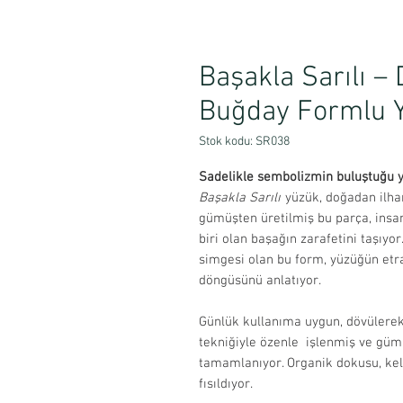
Başakla Sarılı –
Buğday Formlu 
Stok kodu: SR038
Sadelikle sembolizmin buluştuğu yer
Başakla Sarılı
yüzük, doğadan ilham
gümüşten üretilmiş bu parça, insan
biri olan başağın zarafetini taşıyo
simgesi olan bu form, yüzüğün etr
döngüsünü anlatıyor.
Günlük kullanıma uygun, dövülerek
tekniğiyle özenle işlenmiş ve gümü
tamamlanıyor. Organik dokusu, ke
fısıldıyor.