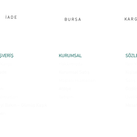
İADE
KAR
BURSA
ŞVERİŞ
KURUMSAL
SÖZL
 Kargo
Hakkımızda
İleti
İade
Kurumsal Satış
Kişis
Müşteri Hizmetleri
Satış
rı
Atölye
Gizlil
limatları
İletişim
Üyeli
İyi Bakın – Gümüş Kaşık
Mesaf
be
ri