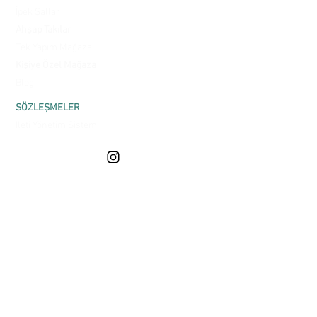
İpek Şallar
Ahşap Takılar
Tek Yapım Mağaza
Kişiye Özel Mağaza
Blog
SÖZLEŞMELER
İleti Yönetim Sistemi
Kişisel Verilerin
Korunması
Satış Sözleşmesi
Gizlilik ve Güvenlik
Üyelik Sözleşmesi
Mesafeli Satış
Sözleşmesi
ONLINE ALIŞVERİŞ
Teslimat ve Kargo
Garanti ve İade