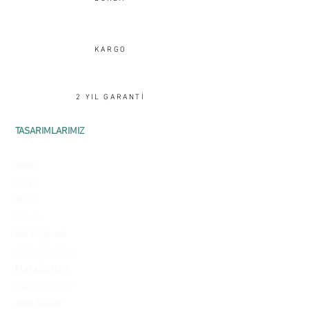
yapın.
Garanti ve İade
sayfamızı ziyaret
edin.
KARGO
2 YIL GARANTİ
TASARIMLARIMIZ
Yüzük
Küpe
Kolye
Broş
Bilezik
Kol Düğmesi
Sofra Kaşıkları
Masa Süsleri
Gümüş Takılar
Altın Takılar