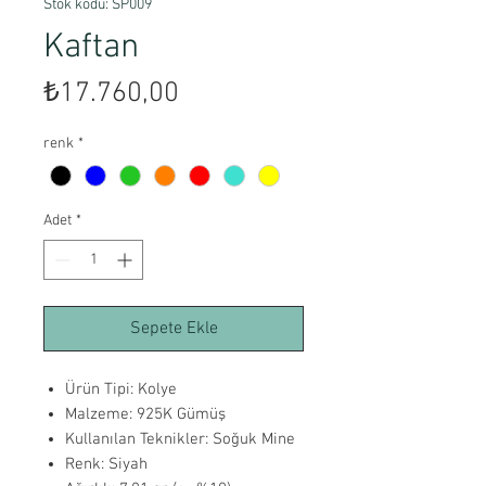
Stok kodu: SP009
Kaftan
Fiyat
₺17.760,00
renk
*
Adet
*
Sepete Ekle
Ürün Tipi: Kolye
Malzeme: 925K Gümüş
Kullanılan Teknikler: Soğuk Mine
Renk: Siyah