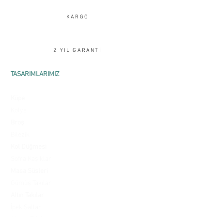
edin.
KARGO
2 YIL GARANTİ
TASARIMLARIMIZ
Yüzük
Küpe
Kolye
Broş
Bilezik
Kol Düğmesi
Sofra Kaşıkları
Masa Süsleri
Gümüş Takılar
Altın Takılar
İpek Şallar