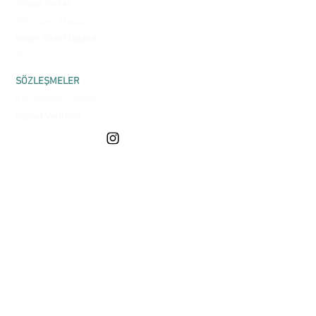
Ahşap Takılar
Tek Yapım Mağaza
Kişiye Özel Mağaza
Blog
SÖZLEŞMELER
İleti Yönetim Sistemi
Kişisel Verilerin
Korunması
Satış Sözleşmesi
Gizlilik ve Güvenlik
Üyelik Sözleşmesi
Mesafeli Satış
Sözleşmesi
ONLINE ALIŞVERİŞ
Teslimat ve Kargo
Garanti ve İade
SSS