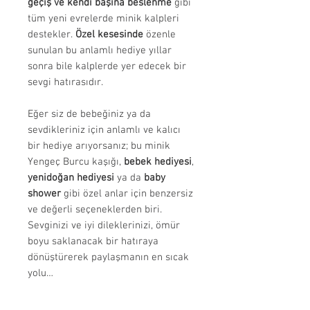
geçiş ve kendi başına beslenme
gibi
tüm yeni evrelerde minik kalpleri
destekler.
Özel kesesinde
özenle
sunulan bu anlamlı hediye yıllar
sonra bile kalplerde yer edecek bir
sevgi hatırasıdır.
Eğer siz de bebeğiniz ya da
sevdikleriniz için anlamlı ve kalıcı
bir hediye arıyorsanız; bu minik
Yengeç Burcu kaşığı,
bebek hediyesi
,
yenidoğan hediyesi
ya da
baby
shower
gibi özel anlar için benzersiz
ve değerli seçeneklerden biri.
Sevginizi ve iyi dileklerinizi, ömür
boyu saklanacak bir hatıraya
dönüştürerek paylaşmanın en sıcak
yolu…