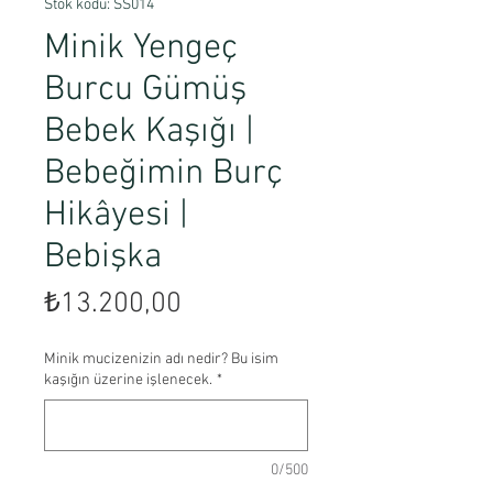
Stok kodu: SS014
Minik Yengeç
Burcu Gümüş
Bebek Kaşığı |
Bebeğimin Burç
Hikâyesi |
Bebişka
Fiyat
₺13.200,00
Minik mucizenizin adı nedir? Bu isim
kaşığın üzerine işlenecek.
*
0/500