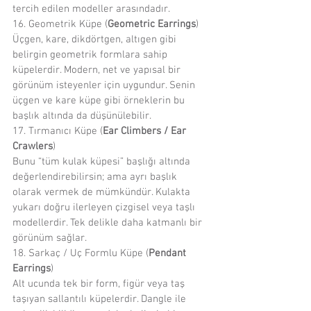
tercih edilen modeller arasındadır.
16. Geometrik Küpe (
Geometric Earrings
)
Üçgen, kare, dikdörtgen, altıgen gibi 
belirgin geometrik formlara sahip 
küpelerdir. Modern, net ve yapısal bir 
görünüm isteyenler için uygundur. Senin 
üçgen ve kare küpe gibi örneklerin bu 
başlık altında da düşünülebilir.
17. Tırmanıcı Küpe (
Ear Climbers / Ear 
Crawlers
)
Bunu “tüm kulak küpesi” başlığı altında 
değerlendirebilirsin; ama ayrı başlık 
olarak vermek de mümkündür. Kulakta 
yukarı doğru ilerleyen çizgisel veya taşlı 
modellerdir. Tek delikle daha katmanlı bir 
görünüm sağlar.
18. Sarkaç / Uç Formlu Küpe (
Pendant 
Earrings
)
Alt ucunda tek bir form, figür veya taş 
taşıyan sallantılı küpelerdir. Dangle ile 