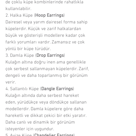
de çoklu küpe kombinlerinde rahatlıkla 
kullanılabilir.
2. Halka Küpe (
Hoop Earrings
)
Dairesel veya yarım dairesel forma sahip 
küpelerdir. Küçük ve zarif halkalardan 
büyük ve gösterişli modellere kadar çok 
farklı yorumları vardır. Zamansız ve çok 
yönlü bir küpe türüdür.
3. Damla Küpe (
Drop Earrings
)
Kulağın altına doğru inen ama genellikle 
çok serbest sallanmayan küpelerdir. Zarif, 
dengeli ve daha toparlanmış bir görünüm 
verir. 
4. Sallantılı Küpe (
Dangle Earrings
)
Kulağın altında daha serbest hareket 
eden, yürüdükçe veya döndükçe sallanan 
modellerdir. Damla küpelere göre daha 
hareketli ve dikkat çekici bir etki yaratır. 
Daha canlı ve dinamik bir görünüm 
isteyenler için uygundur.
5. Avize Küpe (
Chandelier Earrings
)