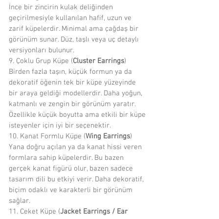
İnce bir zincirin kulak deliğinden 
geçirilmesiyle kullanılan hafif, uzun ve 
zarif küpelerdir. Minimal ama çağdaş bir 
görünüm sunar. Düz, taşlı veya uç detaylı 
versiyonları bulunur.
9. Çoklu Grup Küpe (
Cluster Earrings
)
Birden fazla taşın, küçük formun ya da 
dekoratif öğenin tek bir küpe yüzeyinde 
bir araya geldiği modellerdir. Daha yoğun, 
katmanlı ve zengin bir görünüm yaratır. 
Özellikle küçük boyutta ama etkili bir küpe 
isteyenler için iyi bir seçenektir.
10. Kanat Formlu Küpe (
Wing Earrings
)
Yana doğru açılan ya da kanat hissi veren 
formlara sahip küpelerdir. Bu bazen 
gerçek kanat figürü olur, bazen sadece 
tasarım dili bu etkiyi verir. Daha dekoratif, 
biçim odaklı ve karakterli bir görünüm 
sağlar.
11. Ceket Küpe (
Jacket Earrings / Ear 