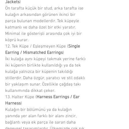
Jackets
)
Ön tarafta küçük bir stud, arka tarafta ise 
kulağın arkasından görünen ikinci bir 
parça bulunan modellerdir. Tek küpeyle 
katmanlı ve daha özel bir etki yaratır. 
Minimal ile gösterişli arasında çok iyi bir 
köprü kurar.
12. Tek Küpe / Eşleşmeyen Küpe (
Single 
Earring / Mismatched Earrings
)
İki kulağa aynı küpeyi takmak yerine farklı 
iki küpenin birlikte kullanıldığı ya da tek 
kulağa yalnızca bir küpenin takıldığı 
stillerdir. Daha özgür, yaratıcı ve stil odaklı 
bir yaklaşım sunar. Özellikle çağdaş takı 
kullanımında dikkat çeker.
13. Halter Küpe (
Harness Earrings / Ear 
Harness
)
Kulağın bir bölümünü ya da kulağın 
yanında yer alan farklı bir alanı zincir, 
bağlantı veya ek parça ile saran daha 
deneysel tasarımlardır. Ülkemizde çok sık 